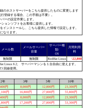
ン登録のホストサーバーをこちら提供したものに変更します
代行登録する場合、この手順は不要）。
 サーバーの設定作業します。
プリケーションソフトをお客様に提供します。
フトをインストールし、こちら提供した情報で設定します。
になります。
サーバー種
メールサーバー
月間利用
メール数
類/
容量
料
OS
無制限
無制限
RedHat Linux
\22,800
; RedHat Linux 6.2; サーバーマシンを１台自由に使えます。
3/T3 回線使用。
2年
3年
5年
10年
,400円
8,000円
12,800円
23,300円
1,100円
16,800円
27,800円
55,800円
,400円
8,000円
12,800円
23,300円
1,800円
17,200円
27,800円
53,300円
,980円