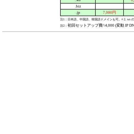
.biz
.jp
7,000円
注1：日本語、中国語、韓国語ドメインも可。ﾊ 2. ws の３文
初回セットアップ費/\4,000 (変動 IP
注2：