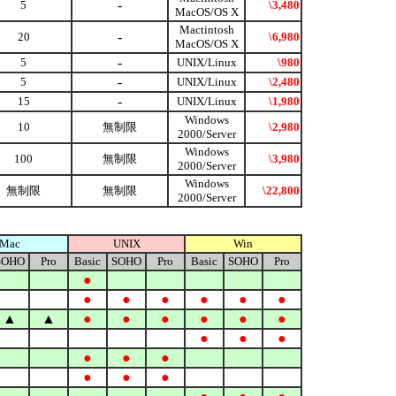
-
5
\3,480
MacOS/OS X
Mactintosh
-
20
\6,980
MacOS/OS X
-
5
UNIX/Linux
\980
-
5
UNIX/Linux
\2,480
-
15
UNIX/Linux
\1,980
Windows
10
無制限
\2,980
2000/Server
Windows
100
無制限
\3,980
2000/Server
Windows
無制限
無制限
\22,800
2000/Server
Mac
UNIX
Win
SOHO
Pro
Basic
SOHO
Pro
Basic
SOHO
Pro
●
●
●
●
●
●
●
▲
▲
●
●
●
●
●
●
●
●
●
●
●
●
●
●
●