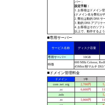
バー；
設定手順：
1. お客様はドメイ
(ドメイン名を弊社が
2. 弊社は動的 DNS
3. 動的 DNS ア
4. お客様はそのソ
以上で、動作するよう
■
専用サーバー
サービス名称
ディスク容量
専用サーバー
10GB
600 MHz Celeron
特徴
45Mbit/秒マルチ DS
■
ドメイン管理料金
ドメイン
1年
com .net .org
2,700円
5
.cc
6,600円
1
.info
5
.tv
5,900円
1
.ws
8