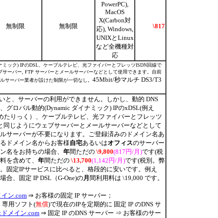
PowerPC),
MacOS
X(Carbon対
無制限
無制限
\817
応), Windows,
UNIXとLinux
など全機種対
応
ダイナミック) IPのDSL、ケーブルテレビ、光ファイバーとフレッツISDN回線で
ェブサーバー, FTP サーバーとメールサーバーなどとして使用できます。自前
45Mbit/秒マルチ DS3/T3
ルサーバー業者が設けた制限が一切なし。
ないと、サーバーの利用ができません。しかし、動的 DNS
ロバル動的(Dynamic ダイナミック) IPのxDSL(例え
、東京めたりっく）、ケーブルテレビ、光ファイバーとフレッツ
IP と同じようにウェブサーバーとメールサーバーなどとして
ルサーバーが不要になります。ご登録済みのドメイン名あ
るドメイン名からお客様
自宅
あるいは
オフィス
のサーバー
ン名をお持ちの場合、
年
間ただの
\9,800
(817円/月)
です(税
料を含めて、
年
間ただの
\13,700
(1,142円/月)
です(税別。弊
。固定IPサービスに比べると、格段的に安いです。例え
、固定 IP DSL（G-One)の
月
間利用料は \19,000 です。
メイン.com
⇒ お客様の固定 IP サーバー；
ﾊ 専用ソフト(
無償
)で現在のIPを定期的に 固定 IP のDNS サ
w.ドメイン.com
⇒ 固定 IP のDNS サーバー ⇒ お客様のサー