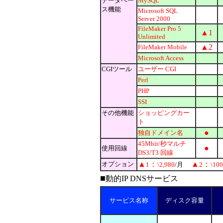
データベー
MySQL
ス機能
Microsoft SQL
Server 2000
FileMaker Pro 5
▲1
Unlimited
▲2
FileMaker Mobile
Microsoft Access
CGIツール
ユーザー CGI
Perl
PHP
SSI
その他機能
ショッピングカー
ト
●
独自ドメイン名
45Mbit/秒マルチ
●
使用回線
DS3/T3 回線
▲
：
▲
：
オプション
1
\2,980
/
月
2
\100
■
動的IP DNSサービス
サービス名称
ディスク容量