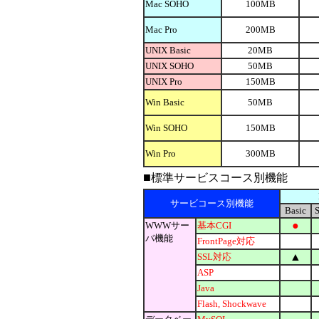
Mac SOHO
100MB
Mac Pro
200MB
UNIX Basic
20MB
UNIX SOHO
50MB
UNIX Pro
150MB
Win Basic
50MB
Win SOHO
150MB
Win Pro
300MB
■
標準サービスコース別機能
サービコース別機能
Basic
●
WWWサー
基本CGI
バ機能
FrontPage対応
▲
SSL対応
ASP
Java
Flash, Shockwave