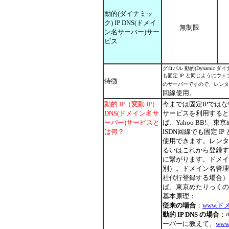
動的(ダイナミッ
ク) IP DNS(ドメイ
無制限
ン名サーバー)サー
ビス
グロバル 動的(Dynamic 
も固定 IP と同じようにウ
特徴
のサーバーですので、レンタ
回線使用。
動的 IP（変動 IP）
今までは固定IPでは
DNS(ドメイン名サ
サービスを利用すると、グ
ーバー)サービスと
ば、Yahoo BB!
は何？
ISDN回線でも固定 
使用できます。レンタ
るいはこれから登録す
に繋がります。ドメイ
別）。ドメイン名管理
社代行登録する場合）
ば、東京めたりっくの場合
基本原理：
従来の場合
：
www.ド
動的 IP DNS の場合
：
ーバーに教えて、
ww