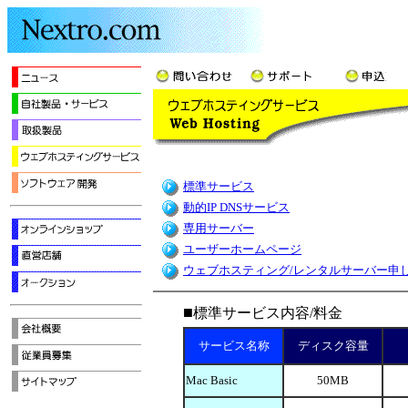
/
/
標準サービス
動的IP DNSサービス
専用サーバー
ユーザーホームページ
ウェブホスティング/レンタルサーバー申
■
標準サービス内容/料金
サービス名称
ディスク容量
Mac Basic
50MB