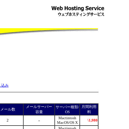
し込み
メールサーバー
月間利用
サーバー種類/
メール数
容量
OS
料
Mactintosh
-
2
\1,980
MacOS/OS X
Mactintosh