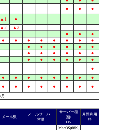
●
●
●
●
●
●
▲1
●
▲2
▲2
●
●
●
●
●
●
●
●
●
●
●
●
●
●
●
●
●
●
●
●
●
●
●
●
●
●
●
●
●
●
●
●
●
●
●
●
●
●
●
●
●
●
●
●
●
●
/
月
サーバー種
メールサーバー
月間利用
メール数
類/
容量
料
OS
MacOS(68K,